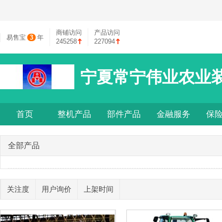
商铺访问
产品访问
易售宝
3
年
245258
227094
宁夏常宁伟业农业
首页
整机产品
部件产品
金融服务
保
全部产品
关注度
用户询价
上架时间