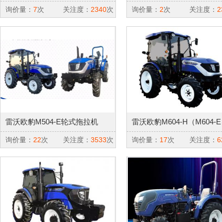
询价量：
7
次
关注度：
2340
次
询价量：
2
次
关注度：
2
雷沃欧豹M504-E轮式拖拉机
雷沃欧豹M604-H（M604-
式拖拉机
询价量：
22
次
关注度：
3533
次
询价量：
17
次
关注度：
6