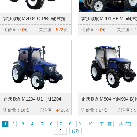
雷沃欧豹M2004-Q PRO轮式拖
雷沃欧豹M704-EF Mini轮
拉机
机
询价量：
0
次
关注度：
522
次
询价量：
0
次
关注度：
7
雷沃欧豹M1204-U1（M1204-
雷沃欧豹M904-Y(M904-B
A1）轮式拖拉机
拖拉机
询价量：
18
次
关注度：
4426
次
询价量：
17
次
关注度：
5
1
2
3
4
5
6
7
8
9
10
下一页
共12页
转到