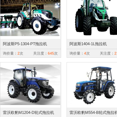
阿波斯P5-1304-PT拖拉机
阿波斯1404-1L拖拉机
询价量：
2
次
关注度：
645
次
询价量：
4
次
关注度：
2
雷沃欧豹M1204-D轮式拖拉机
雷沃欧豹M554-B轮式拖拉