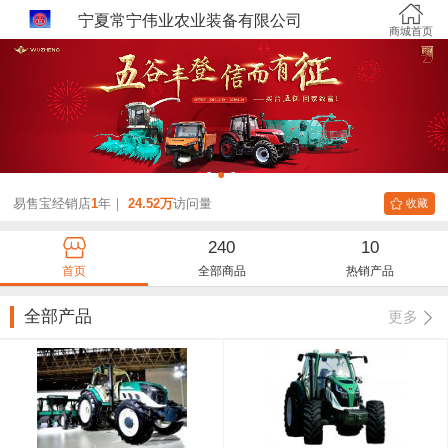
宁夏常宁伟业农业装备有限公司
商城首页
1
2
3
易售宝经销店
1
年｜
24.52万
访问量
收藏
240
10
首页
全部商品
热销产品
全部产品
更多