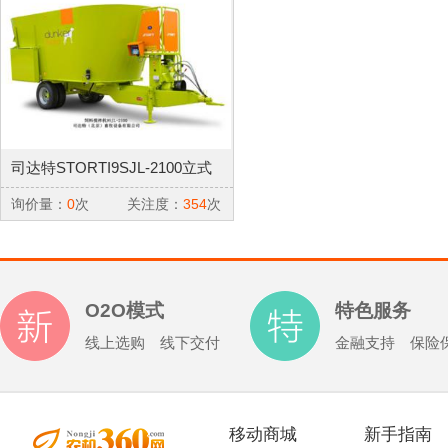
司达特STORTI9SJL-2100立式
牵引式动物饲料制备机
询价量：
0
次
关注度：
354
次
O2O模式
特色服务
线上选购 线下交付
金融支持 保险
移动商城
新手指南