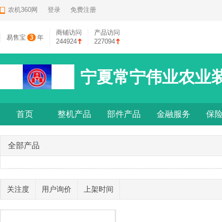
农机360网
登录
免费注册
商铺访问
产品访问
易售宝
3
年
244924
227094
宁夏常宁伟业农业
首页
整机产品
部件产品
金融服务
保
全部产品
关注度
用户询价
上架时间