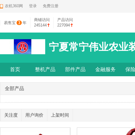
农机360网
登录
免费注册
商铺访问
产品访问
易售宝
3
年
245144
227094
宁夏常宁伟业农业
首页
整机产品
部件产品
金融服务
保
全部产品
关注度
用户询价
上架时间