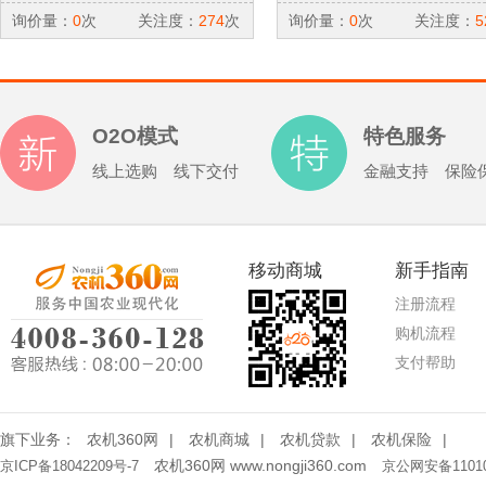
（牵引式）
询价量：
0
次
关注度：
274
次
询价量：
0
次
关注度：
5
O2O模式
特色服务
线上选购 线下交付
金融支持 保险
移动商城
新手指南
注册流程
购机流程
支付帮助
旗下业务：
农机360网
|
农机商城
|
农机贷款
|
农机保险
|
农机360网 www.nongji360.com
京ICP备18042209号-7
京公网安备11010